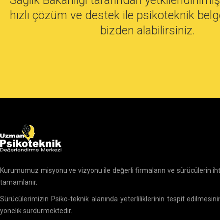
Sağlık Bakanlığı tarafından yetkilendiril
hızlı çözüm ve destek ile psikoteknik belg
bizden alabilirsiniz.
Kurumumuz misyonu ve vizyonu ile değerli firmaların ve sürücülerin ihti
tamamlanır.
Sürücülerimizin Psiko-teknik alanında yeterliliklerinin tespit edilmesin
yönelik sürdürmektedir.