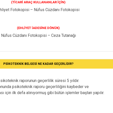
(TICARI ARAÇ KULLANANLAR IÇIN)
hliyet Fotokopisi – Nüfus Cüzdanı Fotokopisi
(EHLIYET İADESINE DÖNÜK)
Nüfus Cüzdanı Fotokopisi – Ceza Tutanağı
PSIKOTEKNIK BELGESI NE KADAR GEÇERLIDIR?
sikoteknik raporunun geçerlilik süresi 5 yıldır.
sonunda psikoteknik raporu geçerliliğini kaybeder ve
ası için ilk defa alınıyormuş gibi bütün işlemler baştan yapılır.